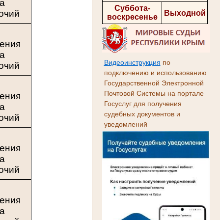
ка
Суббота-
очий
Выходной
воскресенье
з
чения
ка
Видеоинструкция
по
очий
подключению и использованию
Государственной Электронной
з
Почтовой Системы на портале
чения
Госуслуг для получения
ка
судебных документов и
очий
уведомлений
з
чения
ка
очий
з
чения
ка