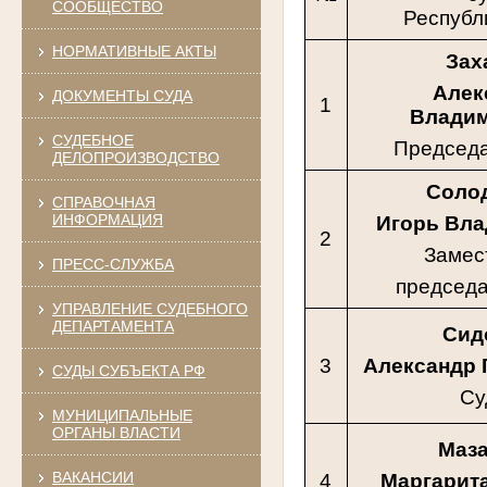
СООБЩЕСТВО
Республ
НОРМАТИВНЫЕ АКТЫ
Зах
Алек
ДОКУМЕНТЫ СУДА
1
Влади
СУДЕБНОЕ
Председа
ДЕЛОПРОИЗВОДСТВО
Соло
СПРАВОЧНАЯ
ИНФОРМАЦИЯ
Игорь Вл
2
Замес
ПРЕСС-СЛУЖБА
председа
УПРАВЛЕНИЕ СУДЕБНОГО
ДЕПАРТАМЕНТА
Сид
3
Александр 
СУДЫ СУБЪЕКТА РФ
Су
МУНИЦИПАЛЬНЫЕ
ОРГАНЫ ВЛАСТИ
Маз
ВАКАНСИИ
4
Маргарит