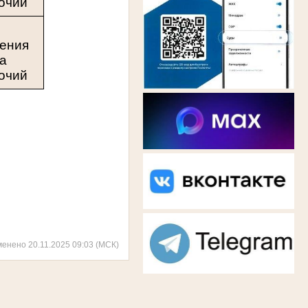
очий
з
чения
ка
очий
менено 20.11.2025 09:03 (МСК)