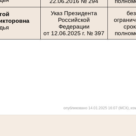
22.06.2016 № 294
полном
Указ Президента
бе
гой
Российской
ограни
икторовна
Федерации
сро
дья
от 12.06.2025 г. № 397
полном
опубликовано 14.01.2025 16:07 (МСК), из