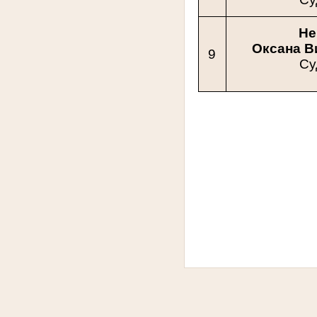
Не
Оксана В
9
Су