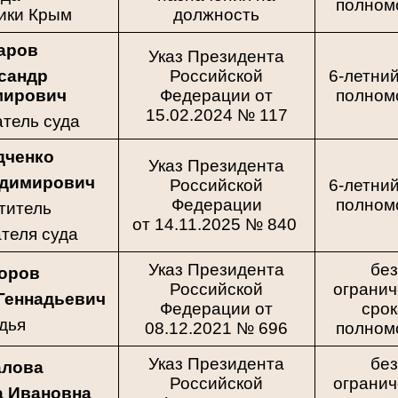
полном
ики Крым
должность
аров
Указ Президента
сандр
Российской
6-летний
мирович
Федерации от
полном
15.02.2024 № 117
тель суда
дченко
Указ Президента
адимирович
Российской
6-летний
Федерации
полном
титель
от 14.11.2025 № 840
теля суда
Указ Президента
бе
оров
Российской
ограни
Геннадьевич
Федерации от
сро
дья
08.12.2021 № 696
полном
Указ Президента
бе
алова
Российской
ограни
а Ивановна