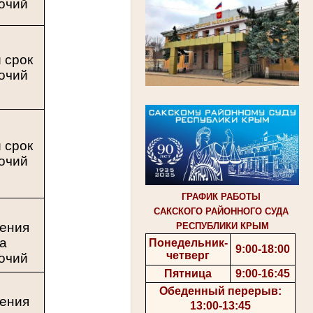
очий
 срок
очий
 срок
очий
ГРАФИК РАБОТЫ
з
САКСКОГО РАЙОННОГО СУДА
чения
РЕСПУБЛИКИ КРЫМ
ка
Понедельник-
9:00-18:00
четверг
очий
Пятница
9:00-16:45
з
Обеденный перерыв:
чения
13:00-13:45