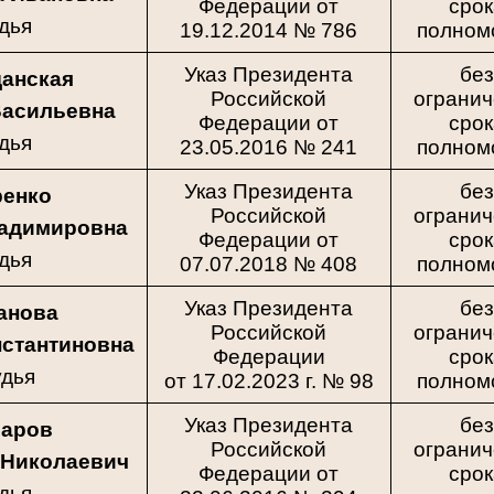
Федерации от
сро
дья
19.12.2014 № 786
полном
Указ Президента
бе
анская
Российской
ограни
Васильевна
Федерации от
сро
дья
23.05.2016 № 241
полном
Указ Президента
бе
ренко
Российской
ограни
ладимировна
Федерации от
сро
дья
07.07.2018 № 408
полном
Указ Президента
бе
анова
Российской
ограни
нстантиновна
Федерации
сро
дья
от 17.02.2023 г. № 98
полном
Указ Президента
бе
чаров
Российской
ограни
 Николаевич
Федерации от
сро
дья