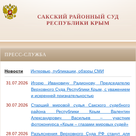
САКСКИЙ РАЙОННЫЙ СУД
РЕСПУБЛИКИ КРЫМ
ПРЕСС-СЛУЖБА
Новости
Интервью, публикации, обзоры СМИ
31.07.2026
Игорю Ивановичу Радионову, Председателю
Верховного Суда Республики Крым, с уважением
и искренней признательностью
30.07.2026
Старший мировой судья Сакского судебного
района Республики Крым Валентин
Александрович Васильев – участник
фотоконкурса «Крым – глазами мировых судей»
28.07.2026
Разъяснения Верховного Суда РФ станут для