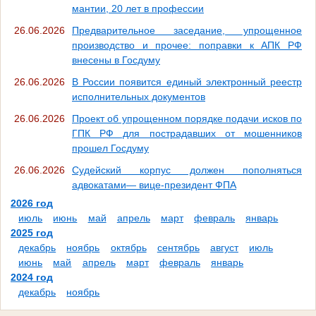
мантии, 20 лет в профессии
26.06.2026
Предварительное заседание, упрощенное
производство и прочее: поправки к АПК РФ
внесены в Госдуму
26.06.2026
В России появится единый электронный реестр
исполнительных документов
26.06.2026
Проект об упрощенном порядке подачи исков по
ГПК РФ для пострадавших от мошенников
прошел Госдуму
26.06.2026
Судейский корпус должен пополняться
адвокатами— вице-президент ФПА
2026 год
июль
июнь
май
апрель
март
февраль
январь
2025 год
декабрь
ноябрь
октябрь
сентябрь
август
июль
июнь
май
апрель
март
февраль
январь
2024 год
декабрь
ноябрь