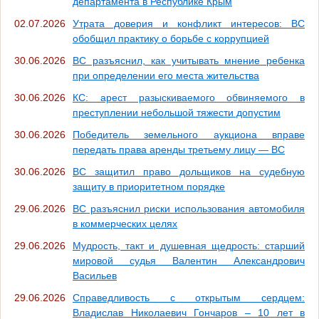
департамента в Республике Крым
02.07.2026
Утрата доверия и конфликт интересов: ВС
обобщил практику о борьбе с коррупцией
30.06.2026
ВС разъяснил, как учитывать мнение ребенка
при определении его места жительства
30.06.2026
КС: арест разыскиваемого обвиняемого в
преступлении небольшой тяжести допустим
30.06.2026
Победитель земельного аукциона вправе
передать права аренды третьему лицу — ВС
30.06.2026
ВС защитил право дольщиков на судебную
защиту в приоритетном порядке
29.06.2026
ВС разъяснил риски использования автомобиля
в коммерческих целях
29.06.2026
Мудрость, такт и душевная щедрость: старший
мировой судья Валентин Александрович
Васильев
29.06.2026
Справедливость с открытым сердцем:
Владислав Николаевич Гончаров – 10 лет в